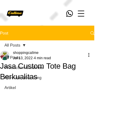
Post
All Posts
shoppingcallme
All Posts
Jul 13, 2022
4 min read
Jasa Custom Tote Bag
Production Guidlines
Berkualitas
More about clothing
Artikel