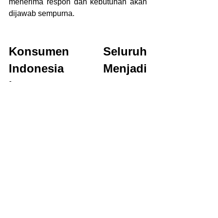
menerima respon dan kebutuhan akan 
dijawab sempurna.
Konsumen Seluruh 
Indonesia Menjadi 
Langganan
Melihat kualitas jasa custom tote bag 
berkualitas
dan perfect, membuat 
banyak orang puas. Tidak heran 
memberi review positif pada layanan 
tersebut. Termasuk semakin dipercaya 
bahkan oleh kebanyakan klien yang 
baru.
Kualitas yang telah ditampilkan ini telah 
membuatnya menjadi rekomendasi 