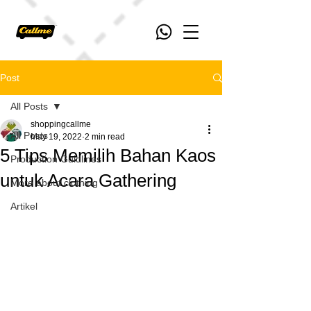
Post
All Posts
shoppingcallme
All Posts
May 19, 2022
2 min read
5 Tips Memilih Bahan Kaos
Production Guidlines
untuk Acara Gathering
More about clothing
Artikel