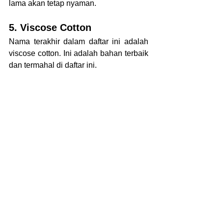
lama akan tetap nyaman.
5. Viscose Cotton
Nama terakhir dalam daftar ini adalah 
viscose cotton. Ini adalah bahan terbaik 
dan termahal di daftar ini.
Viscose cotton sendiri memiliki 
keunggulan dalam kelembutan dan 
kemampuan menyerap keringat. Selain 
itu, kondisinya sendiri tidak mudah 
kusut.
Jika sedang bingung 
mencari tempat membuat 
kaos untuk acara 
gathering, lakukan saja 