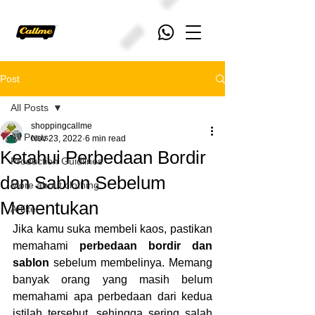
Post
All Posts
shoppingcallme
All Posts
Nov 23, 2022
6 min read
Ketahui Perbedaan Bordir
Production Guidlines
dan Sablon Sebelum
More about clothing
Menentukan
Artikel
Jika kamu suka membeli kaos, pastikan 
memahami 
perbedaan bordir dan 
sablon 
sebelum membelinya. Memang 
banyak orang yang masih belum 
memahami apa perbedaan dari kedua 
istilah tersebut, sehingga sering salah 