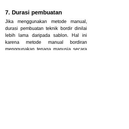
7. Durasi pembuatan
Jika menggunakan metode manual, 
durasi pembuatan teknik bordir dinilai 
lebih lama daripada sablon. Hal ini 
karena metode manual bordiran 
menggunakan tenaga manusia secara 
asli, selain itu membutuhkan ketelitian 
tinggi untuk mendapatkan hasil paling 
detail.
Sedangkan metode manual sablon bisa 
dilakukan lebih cepat daripada bordiran 
manual. Tetapi kini semua sudah bisa 
dilakukan dengan cepat menggunakan 
teknologi komputer. Sehingga sulit 
mencari 
perbedaan bordir dan sablon 
jika dilihat dari faktor durasi 