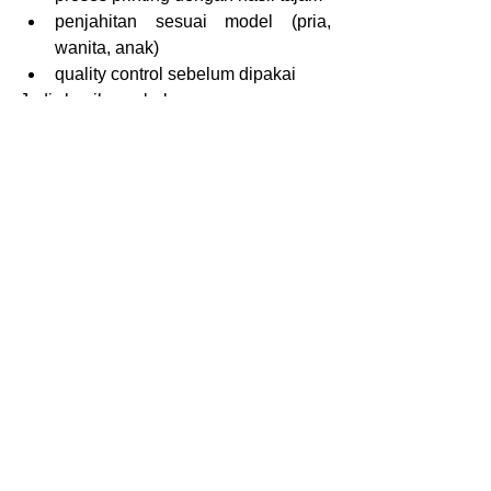
penjahitan sesuai model (pria, 
wanita, anak)
quality control sebelum dipakai
Jadi hasilnya bukan cuma seragam, 
tapi satu identitas keluarga.
Lebih dari Sekadar 
Seragam
Batik printing custom bukan cuma soal 
tampil sama.
Tapi soal:
kebersamaan
identitas
momen yang diabadikan
Apalagi kalau dipakai di acara penting, 
hasilnya akan selalu keingat setiap kali 
lihat fotonya.