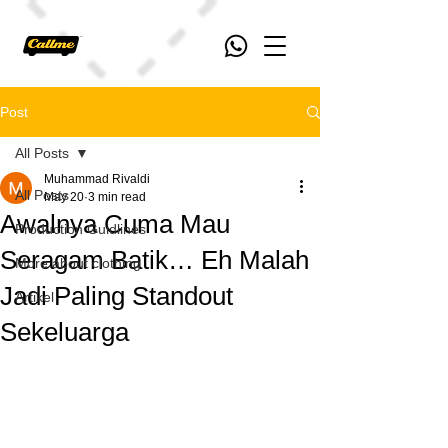
Post
All Posts
Muhammad Rivaldi
All Posts
May 20
3 min read
Awalnya Cuma Mau
Production Guidlines
Seragam Batik… Eh Malah
More about clothing
Jadi Paling Standout
Artikel
Sekeluarga