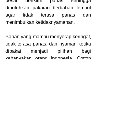
besar beriklim panas sehingga 
dibutuhkan pakaian berbahan lembut 
agar tidak terasa panas dan 
menimbulkan ketidaknyamanan. 
Bahan yang mampu menyerap keringat, 
tidak terasa panas, dan nyaman ketika 
dipakai menjadi pilihan bagi 
kebanyakan orang Indonesia. Cotton 
Combed merupakan bahan yang 
memenuhi semua syarat tersebut. 
Bahan Cotton Combed 
Bagus untuk Konveksi 
Kaos
Melihat dari karakteristiknya yang unik 