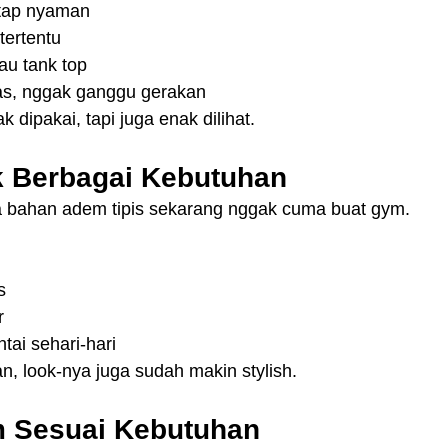
tetap nyaman
 tertentu
au tank top
as, nggak ganggu gerakan
 dipakai, tapi juga enak dilihat.
k Berbagai Kebutuhan
a bahan adem tipis sekarang nggak cuma buat gym.
s
r
ntai sehari-hari
, look-nya juga sudah makin stylish.
m Sesuai Kebutuhan