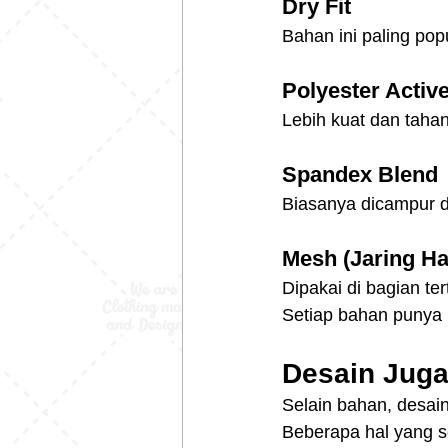
Dry Fit
Bahan ini paling pop
Polyester Activ
Lebih kuat dan tahan
Spandex Blend
Biasanya dicampur d
Mesh (Jaring Ha
Dipakai di bagian te
Setiap bahan punya k
Desain Jug
Selain bahan, desain
Beberapa hal yang se