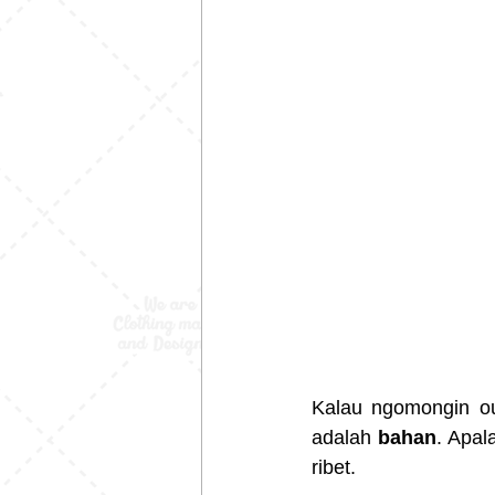
Kalau ngomongin out
adalah 
bahan
. Apal
ribet.