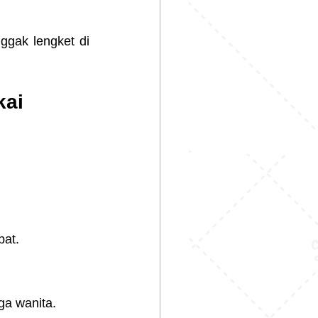
ggak lengket di 
kai
pat.
ga wanita.