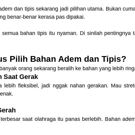
dem dan tipis sekarang jadi pilihan utama. Bukan cuma 
g benar-benar kerasa pas dipakai.
 semua bahan tipis itu nyaman. Di sinilah pentingnya 
s Pilih Bahan Adem dan Tipis?
banyak orang sekarang beralih ke bahan yang lebih ring
n Saat Gerak
 lebih fleksibel, jadi nggak nahan gerakan. Mau stretch
 enak.
Gerah
terbesar saat olahraga itu panas berlebih. Bahan adem 