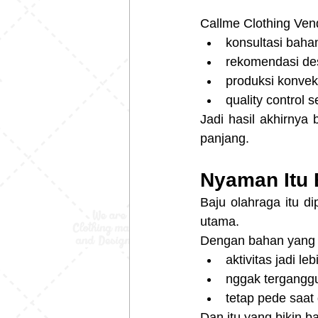
Callme Clothing Vend
konsultasi baha
rekomendasi de
produksi konvek
quality control
Jadi hasil akhirnya 
panjang.
Nyaman Itu 
Baju olahraga itu di
utama.
Dengan bahan yang 
aktivitas jadi l
nggak tergangg
tetap pede saat 
Dan itu yang bikin ba