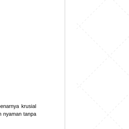
narnya krusial 
en nyaman tanpa 