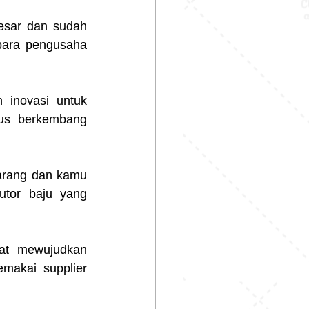
esar dan sudah 
 para pengusaha 
 inovasi untuk 
us berkembang 
arang dan kamu 
utor baju yang 
at mewujudkan 
akai supplier 