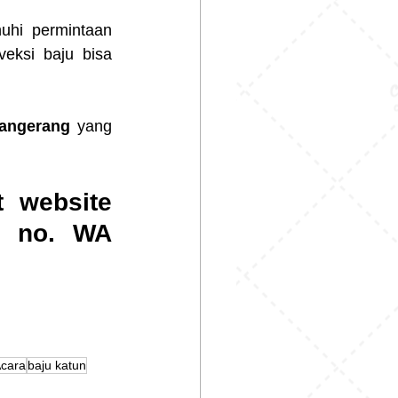
hi permintaan 
eksi baju bisa 
Tangerang
 yang 
 website 
 atau melalui no. WA 
Acara
baju katun