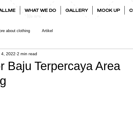
ALLME
WHAT WE DO
GALLERY
MOCK UP
C
re about clothing
Artikel
l 4, 2022
2 min read
or Baju Terpercaya Area
ng