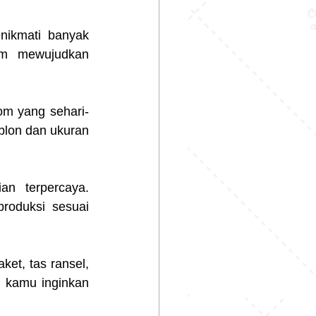
ikmati banyak 
am mewujudkan 
om yang sehari-
lon dan ukuran 
n terpercaya. 
oduksi sesuai 
ket, tas ransel, 
 kamu inginkan 