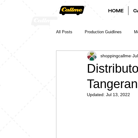
HOME
C
All Posts
Production Guidlines
Mo
shoppingcallme
Ju
Distribut
Tangera
Updated:
Jul 13, 2022