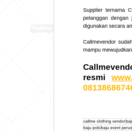
Supplier ternama C
pelanggan dengan ja
digunakan secara am
Callmevendor sudah 
mampu mewujudkan k
Callmevendo
resmi 
www.
0813868674
callme clothing vendor
ba
baju polo
baju event peru