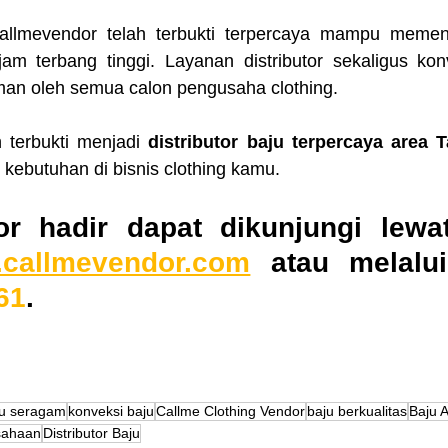
allmevendor telah terbukti terpercaya mampu memenu
m terbang tinggi. Layanan distributor sekaligus konv
an oleh semua calon pengusaha clothing. 
terbukti menjadi 
distributor baju terpercaya area 
ebutuhan di bisnis clothing kamu.
r hadir dapat dikunjungi lewat
callmevendor.com
61
. 
ju seragam
konveksi baju
Callme Clothing Vendor
baju berkualitas
Baju 
sahaan
Distributor Baju