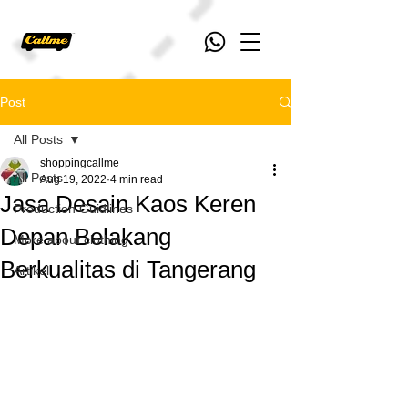
Post
All Posts
shoppingcallme
All Posts
Aug 19, 2022
4 min read
Jasa Desain Kaos Keren
Production Guidlines
Depan Belakang
More about clothing
Berkualitas di Tangerang
Artikel