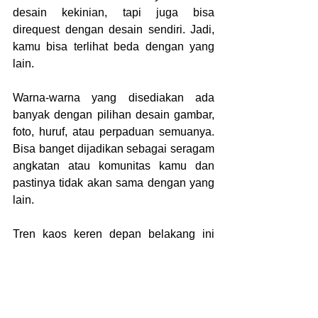
desain kekinian, tapi juga bisa 
direquest dengan desain sendiri. Jadi, 
kamu bisa terlihat beda dengan yang 
lain.
Warna-warna yang disediakan ada 
banyak dengan pilihan desain gambar, 
foto, huruf, atau perpaduan semuanya. 
Bisa banget dijadikan sebagai seragam 
angkatan atau komunitas kamu dan 
pastinya tidak akan sama dengan yang 
lain.
Tren kaos keren depan belakang ini 
juga bisa jadi ide usaha yang 
menghasilkan untung besar. Apalagi 
jika kamu sudah punya pasarnya atau 
tempat usaha. Tinggal hubungi jasa 