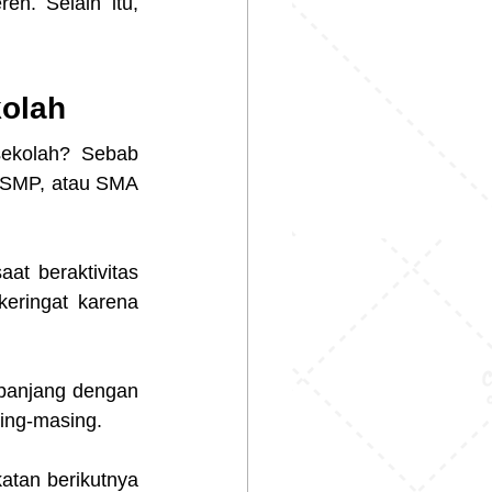
n. Selain itu, 
kolah
ekolah? Sebab 
 SMP, atau SMA 
t beraktivitas 
ringat karena 
panjang dengan 
ing-masing. 
tan berikutnya 