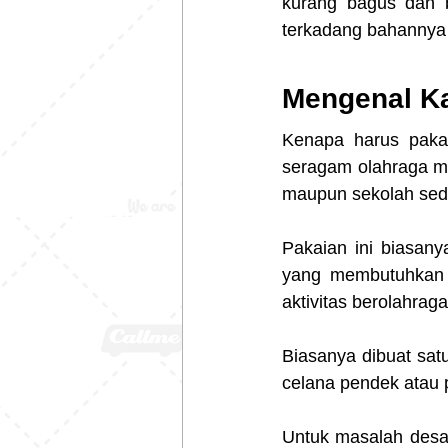
kurang bagus dan be
terkadang bahannya 
Mengenal Ka
Kenapa harus pakai
seragam olahraga me
maupun sekolah sede
Pakaian ini biasany
yang membutuhkan b
aktivitas berolahra
Biasanya dibuat sat
celana pendek atau 
Untuk masalah desai