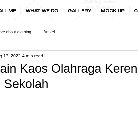
ALLME
WHAT WE DO
GALLERY
MOCK UP
C
re about clothing
Artikel
g 17, 2022
4 min read
ain Kaos Olahraga Keren
 Sekolah