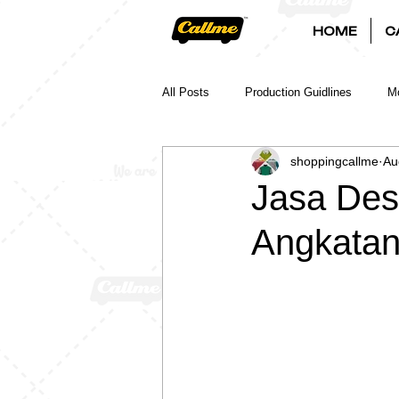
HOME
C
All Posts
Production Guidlines
Mo
shoppingcallme
Au
Jasa Des
Angkatan