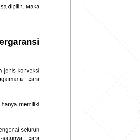
a dipilih. Maka 
rgaransi 
 jenis konveksi 
gaimana cara 
hanya memiliki 
ngenai seluruh 
satunya cara 