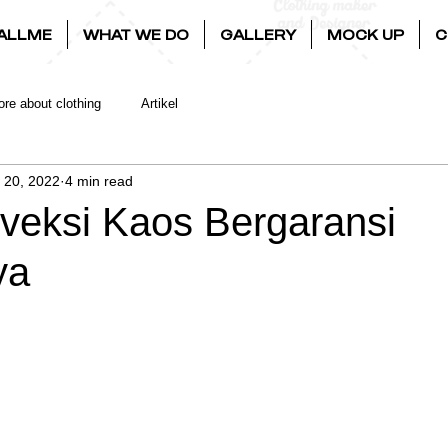
ALLME
WHAT WE DO
GALLERY
MOCK UP
C
re about clothing
Artikel
l 20, 2022
4 min read
veksi Kaos Bergaransi
ya