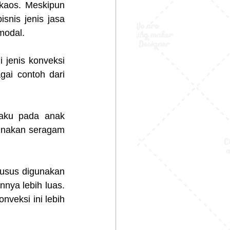
aos. Meskipun 
nis jenis jasa 
modal.
 jenis konveksi 
ai contoh dari 
laku pada anak 
nakan seragam 
husus digunakan 
nya lebih luas. 
veksi ini lebih 