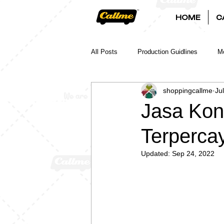
HOME
C
All Posts
Production Guidlines
Mo
shoppingcallme
Ju
Jasa Kon
Terperca
Updated:
Sep 24, 2022