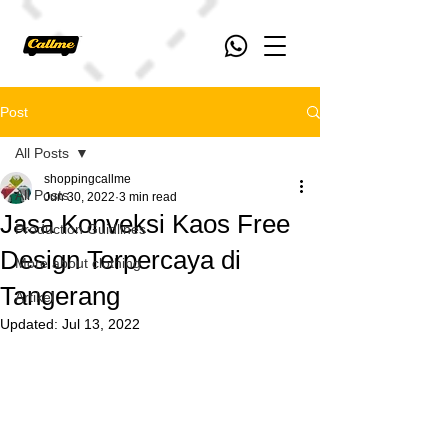
Post
All Posts
shoppingcallme
All Posts
Jun 30, 2022
3 min read
Jasa Konveksi Kaos Free
Production Guidlines
Design Terpercaya di
More about clothing
Tangerang
Artikel
Updated:
Jul 13, 2022