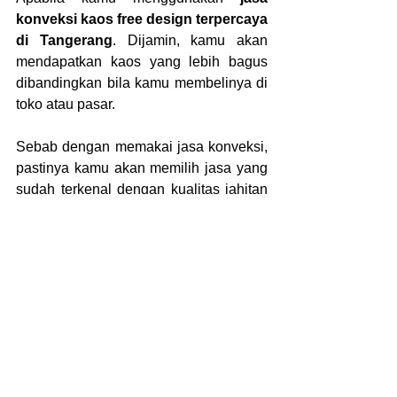
konveksi kaos free design terpercaya 
di Tangerang
. Dijamin, kamu akan 
mendapatkan kaos yang lebih bagus 
dibandingkan bila kamu membelinya di 
toko atau pasar.
Sebab dengan memakai jasa konveksi, 
pastinya kamu akan memilih jasa yang 
sudah terkenal dengan kualitas jahitan 
serta pengerjaannya rapi. Jadi bisa 
dipastikan kualitasnya sudah terjamin 
daripada membelinya di toko.
Sama halnya seperti jasa konveksi 
kami Callmevendor, yang sudah 
berpengalaman memproduksi segala 
jenis pakaian sejak pertengahan 2008. 
Jadi, untuk kualitas tentunya sudah 