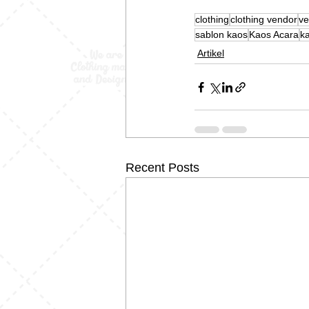
clothing
clothing vendor
ve
sablon kaos
Kaos Acara
ka
Artikel
Recent Posts