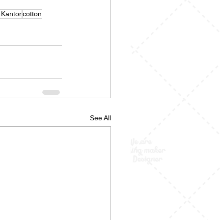
 Kantor
cotton
See All