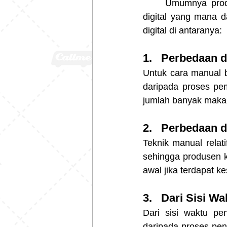
	Umumnya produsen kaos sablon berkualitas tinggi menggunakan cara manual dan 
digital yang mana 
digital di antaranya:
1.   Perbedaan d
Untuk cara manual b
daripada proses pe
jumlah banyak maka 
2.   Perbedaan 
Teknik manual relat
sehingga produsen k
awal jika terdapat ke
3.   Dari Sisi W
Dari sisi waktu pe
daripada proses pen