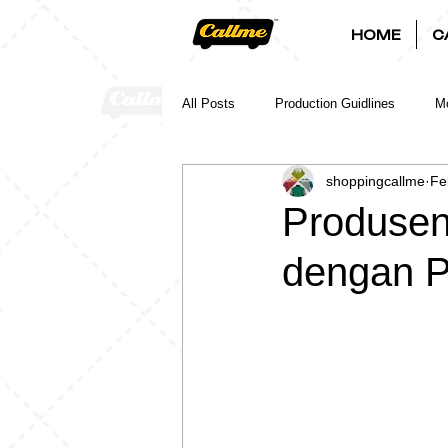
HOME
C
All Posts
Production Guidlines
Mo
shoppingcallme
Fe
Produsen
dengan P