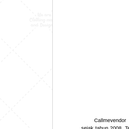
	Callmevendor
sejak tahun 2008. T