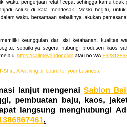
ki waktu pengerjaan relatif cepat sehingga kamu tidak 
jadi solusi di kala mendesak. Meski begitu, untuk 
dalam waktu bersamaan sebaiknya lakukan pemesanan 
begitu, sebaiknya segera hubungi produsen kaos sabl
melalui 
https://callmevendor.com
 atau no WA 
+6281386
Shirt: A walking billboard for your business.
masi lanjut mengenai 
Sablon Baj
nggi, pembuatan baju, kaos, jake
dapat langsung menghubungi Ad
1386867461
.