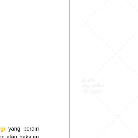
gi
 yang berdiri 
n atau pakaian 