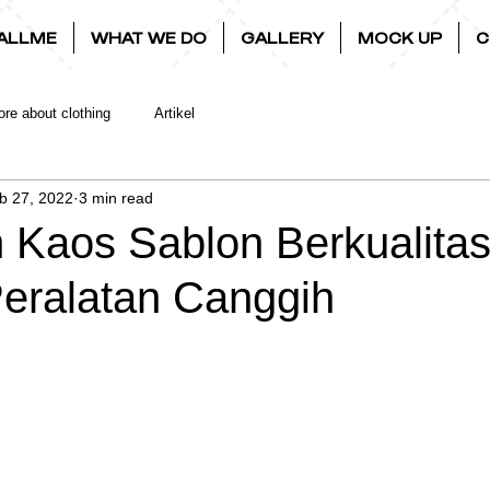
ALLME
WHAT WE DO
GALLERY
MOCK UP
C
re about clothing
Artikel
b 27, 2022
3 min read
 Kaos Sablon Berkualitas
eralatan Canggih