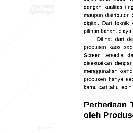
dengan kualitas ti
maupun distributor.
digital. Dari teknik
pilihan bahan, biaya
	Dilihat dari definisinya, cara manual ialah salah satu teknik yang digunakan oleh 
produsen kaos sablo
Screen tersedia d
disesuaikan dengan
menggunakan kompute
produsen hanya seb
kamu cari tahu lebih 
Perbedaan T
oleh Produs