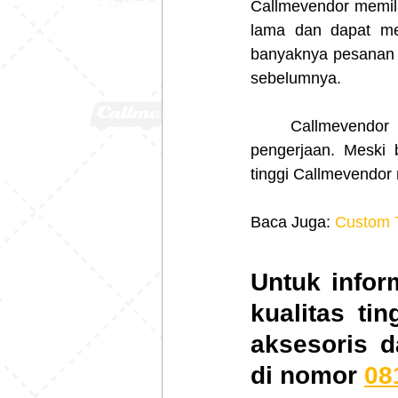
Callmevendor memili
lama dan dapat men
banyaknya pesanan 
sebelumnya.
	Callmevendor memiliki keunggulan dari sisi ketahanan, kualitas warna dan waktu 
pengerjaan. Meski 
tinggi
Callmevendor
Baca Juga: 
Custom T-
Untuk infor
kualitas ti
aksesoris 
di nomor 
08