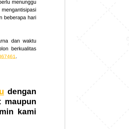
perlu menunggu 
mengantisipasi 
beberapa hari 
on berkualitas 
867461
.
u
 dengan 
t maupun 
min kami 