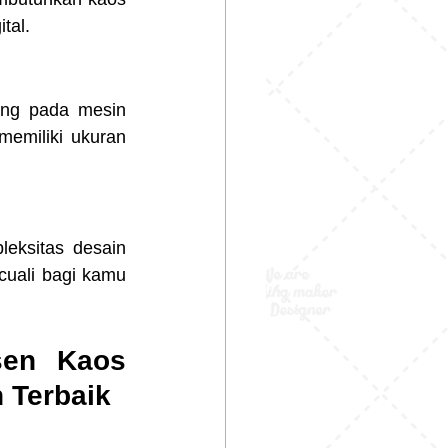
tal.
ung pada mesin 
emiliki ukuran 
eksitas desain 
cuali bagi kamu 
en Kaos 
n Terbaik