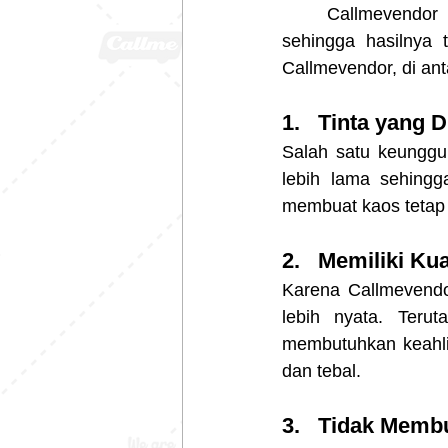
	Callmevendor merupakan salah satu produsen kaos sablon dengan kualitas tinggi 
sehingga hasilnya
Callmevendor, di ant
1.   Tinta yang
Salah satu keunggu
lebih lama sehingg
membuat kaos tetap t
2.   Memiliki Ku
Karena Callmevendor
lebih nyata. Ter
membutuhkan keahlia
dan tebal.
3.   Tidak Mem