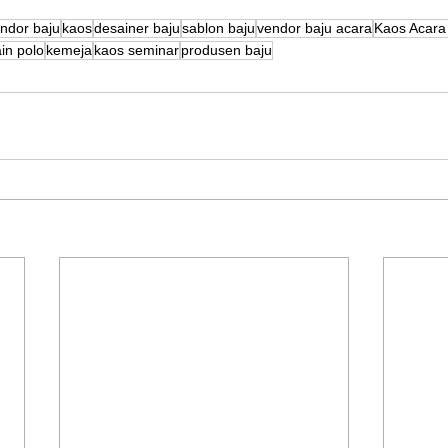
ndor baju
kaos
desainer baju
sablon baju
vendor baju acara
Kaos Acara
in polo
kemeja
kaos seminar
produsen baju