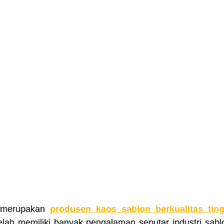
 merupakan 
produsen kaos sablon berkualitas ting
elah memiliki banyak pengalaman seputar industri sablo