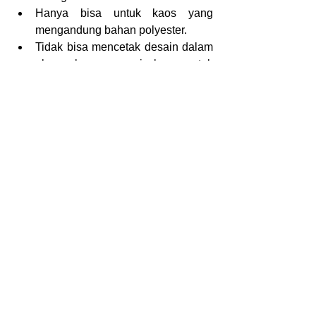
Hanya bisa untuk kaos yang 
mengandung bahan polyester.
Tidak bisa mencetak desain dalam 
ukuran besar, sesuai ukuran cetak 
pada printer inkjet
Biaya cetak desain ke kertas 
transfer relatif cukup mahal.
Sablon tidak meresap pada kain, 
tetapi hanya menempel pada 
permukaan kain.
Dengan mengetahui berbagai jenis 
cara menyablon kaos diatas, kamu 
memiliki gambaran akan menggunakan 
metode yang mana pada kaos yang 
akan kamu buat. Jangan khawatir, 
dengan Callmevendor akan dipandu 
sesuai dengan kebutuhan kamu. 