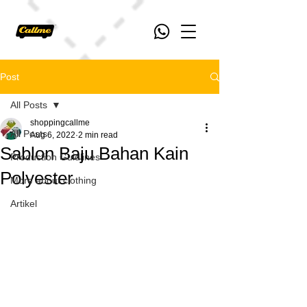
Post
All Posts
shoppingcallme
All Posts
Aug 6, 2022
2 min read
Sablon Baju Bahan Kain
Production Guidlines
Polyester
More about clothing
Artikel