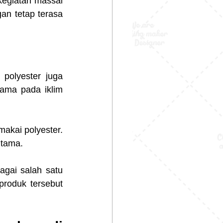
egiatan massal 
an tetap terasa 
polyester juga 
tama pada iklim 
kai polyester. 
utama.
gai salah satu 
roduk tersebut 