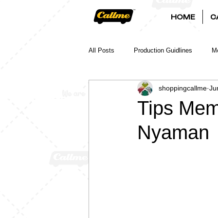
HOME
C
All Posts
Production Guidlines
Mo
shoppingcallme
Ju
Tips Mem
Nyaman