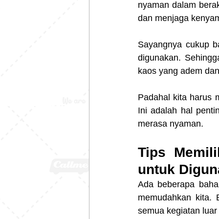
nyaman dalam berakt
dan menjaga kenyam
Sayangnya cukup ba
digunakan. Sehingga
kaos yang adem da
Padahal kita harus m
Ini adalah hal pent
merasa nyaman.
Tips Memil
untuk Digu
Ada beberapa bahan
memudahkan kita. Be
semua kegiatan luar