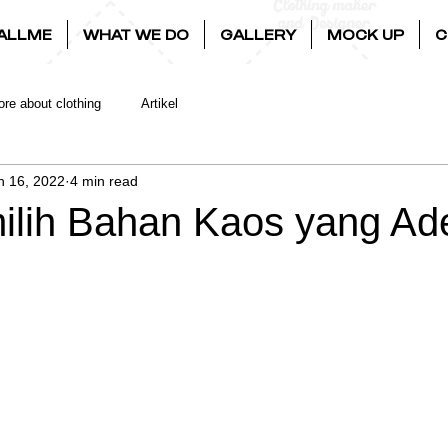
ALLME
WHAT WE DO
GALLERY
MOCK UP
C
re about clothing
Artikel
n 16, 2022
4 min read
ilih Bahan Kaos yang A