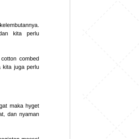
kelembutannya. 
n kita perlu 
cotton combed 
ita juga perlu 
gat maka hyget 
at, dan nyaman 