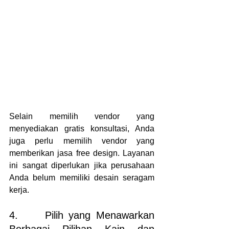
Selain memilih vendor yang 
menyediakan gratis konsultasi, Anda 
juga perlu memilih vendor yang 
memberikan jasa free design. Layanan 
ini sangat diperlukan jika perusahaan 
Anda belum memiliki desain seragam 
kerja.
4.     Pilih yang Menawarkan 