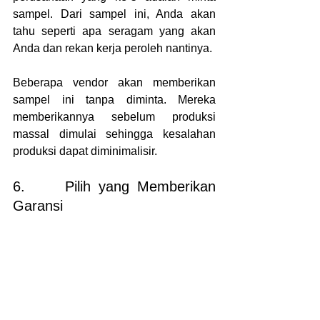
sampel. Dari sampel ini, Anda akan 
tahu seperti apa seragam yang akan 
Anda dan rekan kerja peroleh nantinya. 
Beberapa vendor akan memberikan 
sampel ini tanpa diminta. Mereka 
memberikannya sebelum produksi 
massal dimulai sehingga kesalahan 
produksi dapat diminimalisir.
6.     Pilih yang Memberikan 
Garansi