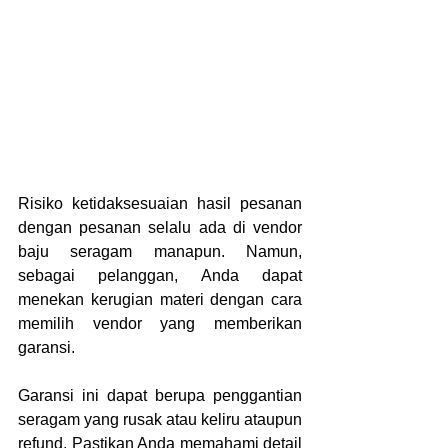
Risiko ketidaksesuaian hasil pesanan 
dengan pesanan selalu ada di vendor 
baju seragam manapun. Namun, 
sebagai pelanggan, Anda dapat 
menekan kerugian materi dengan cara 
memilih vendor yang memberikan 
garansi. 
Garansi ini dapat berupa penggantian 
seragam yang rusak atau keliru ataupun 
refund. Pastikan Anda memahami detail 