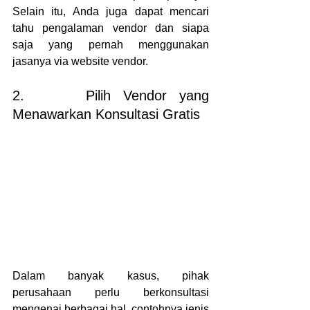
Selain itu, Anda juga dapat mencari 
tahu pengalaman vendor dan siapa 
saja yang pernah menggunakan 
jasanya via website vendor.
2.     Pilih Vendor yang 
Menawarkan Konsultasi Gratis
Dalam banyak kasus, pihak 
perusahaan perlu berkonsultasi 
mengenai berbagai hal, contohnya jenis 