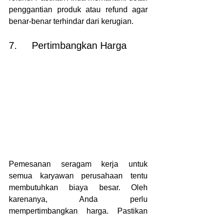
penggantian produk atau refund agar 
benar-benar terhindar dari kerugian.
7.     Pertimbangkan Harga
Pemesanan seragam kerja untuk 
semua karyawan perusahaan tentu 
membutuhkan biaya besar. Oleh 
karenanya, Anda perlu 
mempertimbangkan harga. Pastikan 