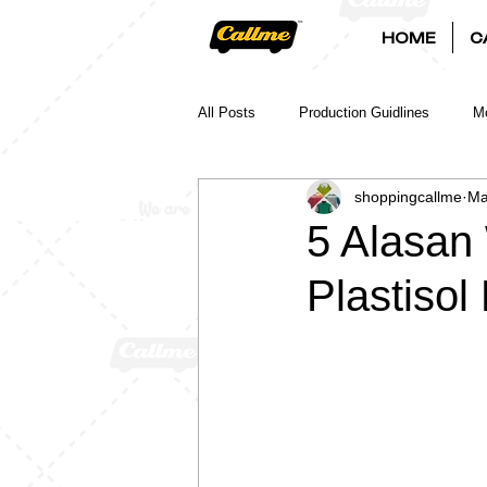
HOME
C
All Posts
Production Guidlines
Mo
shoppingcallme
Ma
5 Alasan 
Plastisol