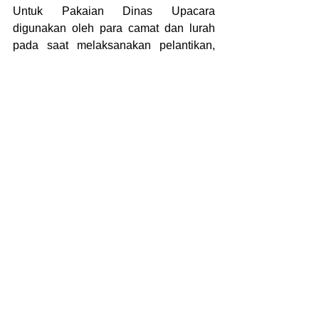
Untuk Pakaian Dinas Upacara 
digunakan oleh para camat dan lurah 
pada saat melaksanakan pelantikan, 
upacara kemerdekaan, hari jadi daerah, 
dan hari-hari besar lainnya.
Semua seragam ini disesuaikan oleh
vendor seragam
dengan orang yang 
menggunakannya, apakah laki-laki atau 
perempuan. Untuk laki-laki biasanya 
model seragamnya sama. Namun 
khusus untuk perempuan, terdapat 
sedikit tambahan peraturan untuk 
perempuan yang berhijab dan sedang 
mengandung.
Anda bisa mengunjungi laman 
callmevendor.com sebagai pilihan 
vendor seragam kerja PNS yang 