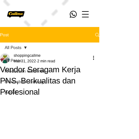
Post
All Posts
shoppingcallme
All Posts
Mar 31, 2022
2 min read
Vendor Seragam Kerja
Production Guidlines
PNS, Berkualitas dan
More about clothing
Profesional
Artikel