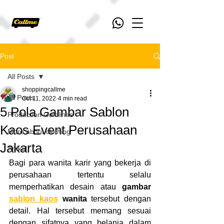
Post
All Posts
shoppingcallme
All Posts
Oct 11, 2022
4 min read
5 Pola Gambar Sablon
Production Guidlines
Kaos Event Perusahaan
More about clothing
Jakarta
Artikel
Bagi para wanita karir yang bekerja di 
perusahaan tertentu selalu 
memperhatikan desain atau 
gambar 
sablon kaos
 wanita
 tersebut dengan 
detail. Hal tersebut memang sesuai 
dengan sifatnya yang belanja dalam 