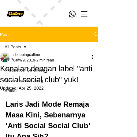
Post
All Posts
shoppingcallme
All Posts
Jan 29, 2019
2 min read
Kenalan dengan label "anti
Production Guidlines
social social club" yuk!
More about clothing
Updated:
Apr 25, 2022
Artikel
Laris Jadi Mode Remaja 
Masa Kini, Sebenarnya 
‘Anti Social Social Club’ 
Itu Apa Sih?