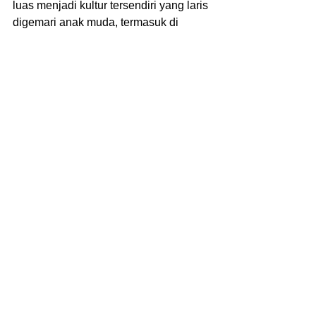
luas menjadi kultur tersendiri yang laris 
digemari anak muda, termasuk di 
Indonesia.
Sayangnya, meski punya filosofi 
tersendiri, ASSC di Indonesia mungkin 
lebih banyak digunakan oleh mereka 
para korban mode yang tidak paham 
apapun mengenai filosofi di dalamnya. 
Makanya banyak ‘anak gaul’ Indonesia 
yang justru dicap alay gara-gara 
memakai brand ini.
#assc
#brand
#hypebeast
Untuk informasi lebih lanjut 
mengenai 
Sablon Baju
 dengan 
kualitas tinggi, pembuatan baju, 
kaos, jaket maupun aksesoris dapat 
langsung berkonsultasi dengan 