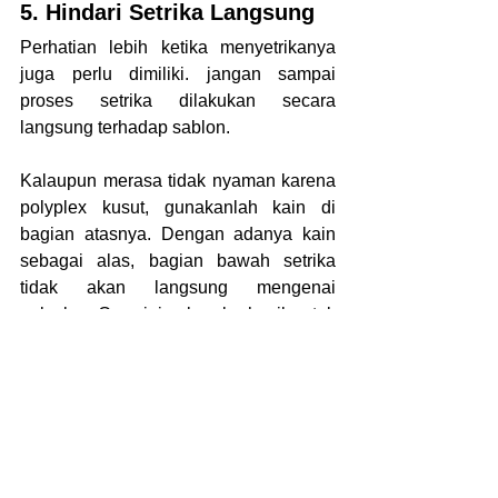
5. Hindari Setrika Langsung
Perhatian lebih ketika menyetrikanya 
juga perlu dimiliki. jangan sampai 
proses setrika dilakukan secara 
langsung terhadap sablon.
Kalaupun merasa tidak nyaman karena 
polyplex kusut, gunakanlah kain di 
bagian atasnya. Dengan adanya kain 
sebagai alas, bagian bawah setrika 
tidak akan langsung mengenai 
polyplex. Cara ini cukup berhasil untuk 
menjaga kerusakan dari setrika.
Jika memiliki niatan untuk membuat 
kaos dengan sablon polyplex, lakukan 
saja pemesanan kepada callmevendor. 
Kami adalah penyedia pakaian yang 