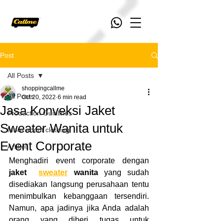
Post
All Posts
shoppingcallme
All Posts
Oct 20, 2022
6 min read
Jasa Konveksi Jaket
Production Guidlines
Sweater Wanita untuk
More about clothing
Event Corporate
Artikel
Menghadiri event corporate dengan 
jaket  
sweater
 wanita 
yang sudah 
disediakan langsung perusahaan tentu 
menimbulkan kebanggaan tersendiri. 
Namun, apa jadinya jika Anda adalah 
orang yang diberi tugas untuk 