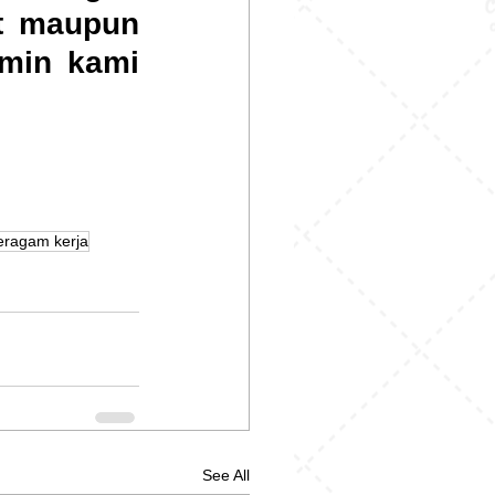
t maupun 
min kami 
eragam kerja
See All