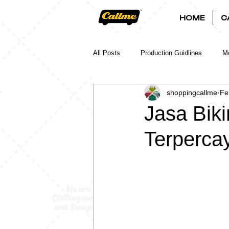
HOME
C
All Posts
Production Guidlines
Mo
shoppingcallme
Fe
Jasa Biki
Terperca