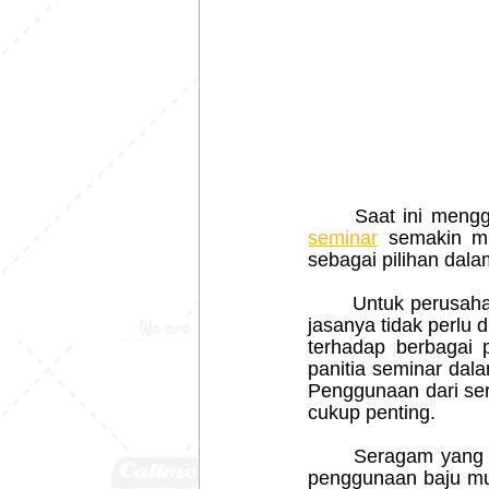
	Saat ini meng
seminar
semakin mu
sebagai pilihan dala
	Untuk perusahaan manufaktur pakaian sendiri telah berdiri sejak tahun 2008 sehingga 
jasanya tidak perlu 
terhadap berbagai 
panitia seminar
dala
Penggunaan dari ser
cukup penting.
	Seragam yang dibuat juga tidak perlu menggunakan harga mahal, karena ada pilihan 
penggunaan baju mur