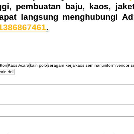
nggi, pembuatan baju, kaos, jake
dapat langsung menghubungi Ad
1386867461
.
tton
Kaos Acara
kain polo
seragam kerja
kaos seminar
uniform
vendor s
kain drill