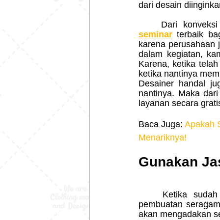
dari desain diingin
	Dari konveks
seminar
terbaik b
karena perusahaan j
dalam kegiatan, ka
Karena, ketika tela
ketika nantinya mem
Desainer handal ju
nantinya. Maka dari
layanan secara gra
Baca Juga: 
Apakah S
Menariknya!
Gunakan Jas
	Ketika sudah bertemu dengan agen yang memberikan layanan terbaik dalam 
pembuatan seragam t
akan mengadakan seb