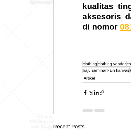
kualitas ti
aksesoris 
di nomor 
08
clothing
clothing vendor
co
baju seminar
kain kanvas
Artikel
Recent Posts