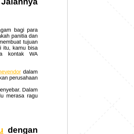
Jalannya 
ah panitia dan 
membuat tujuan 
itu, kamu bisa 
langsung melakukan pemesanan hanya dengan menghubungi pada kontak WA 
mevendor
 dalam 
kan perusahaan 
menyebar. Dalam 
lu merasa ragu 
u
 dengan 