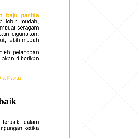
n baju panitia 
 lebih mudah, 
embuat seragam 
ain digunakan. 
t, lebih mudah 
leh pelanggan 
 akan diberikan 
ia Fakta 
baik
ngungan ketika 