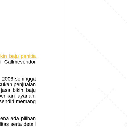
kin baju panitia 
 Callmevendor 
kukan penjualan 
asa bikin baju 
erikan layanan. 
sendiri memang 
as serta detail 