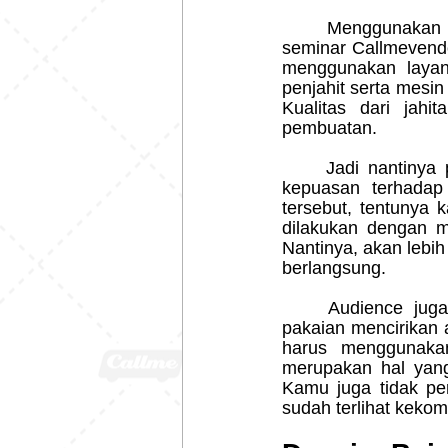
	Menggunakan pakaian terbaik, memanfaatkan layanan dari jasa bikin baju panitia 
seminar Callmevendo
menggunakan layan
penjahit serta mesi
Kualitas dari jahi
pembuatan.
	Jadi nantinya penggunaan jasa bikin baju panitia seminar dari Callme memberikan 
kepuasan terhadap
tersebut, tentunya 
dilakukan dengan m
Nantinya, akan lebi
berlangsung.
	Audience juga bisa merasa lebih terapresiasi ketika mereka telah menggunakan 
pakaian mencirikan a
harus menggunaka
merupakan hal yang
Kamu juga tidak per
sudah terlihat keko