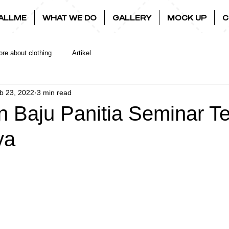
ALLME
WHAT WE DO
GALLERY
MOCK UP
C
re about clothing
Artikel
b 23, 2022
3 min read
n Baju Panitia Seminar Te
ya