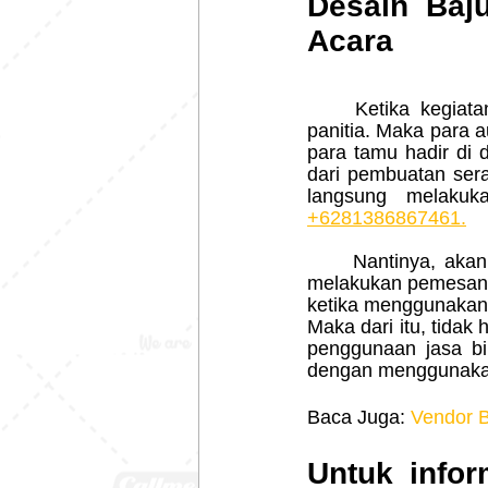
Desain Baj
Acara
	Ketika kegiatan sedang berlangsung, jika sudah menggunakan seragam bagi para 
panitia. Maka para
para tamu hadir di 
dari pembuatan sera
+6281386867461.
	Nantinya, aka
melakukan pemesana
ketika menggunakan 
Maka dari itu, tidak
penggunaan jasa bik
dengan menggunaka
Baca Juga: 
Vendor B
Untuk infor