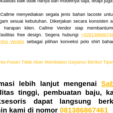
kualitas baik tidak hanya dari modelnya saja, tetapi jug
am sesuai kebutuhan. Dikerjakan secara konsisten aga
i harapan klien. Callme Vendor siap membantum
asilitas free design. Segera hubungi 
+62813868674
hing Vendor
 sebagai pilihan konveksi polo shirt baha
Pas-Pasan Tidak Akan Membatasi Gayamu! Berikut Tips
masi lebih lanjut mengenai 
Sa
itas tinggi, pembuatan baju, kao
esoris dapat langsung berkon
n kami di nomor 
081386867461