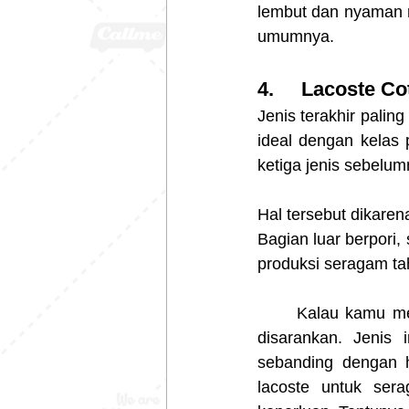
lembut dan nyaman m
umumnya.
4.     Lacoste Co
Jenis terakhir palin
ideal dengan kelas 
ketiga jenis sebelum
Hal tersebut dikaren
Bagian luar berpori,
produksi seragam ta
	Kalau kamu mencari kain kaos polo untuk berolahraga, bahan lacoste cotton sangat 
disarankan. Jenis 
sebanding dengan 
lacoste untuk ser