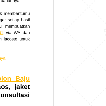
a bahannya.
r setiap hasil 
u membuatkan 
61
 via WA dan 
n lacoste untuk 
nya
blon Baju
s, jaket 
sultasi 