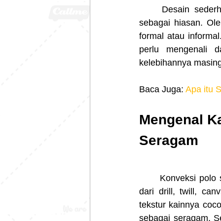
	Desain sederhana dilengkapi 2 sampai 3 kancing di sisi depan dengan bordiran 
sebagai hiasan. Ole
formal atau informa
perlu mengenali d
kelebihannya masing
Baca Juga: 
Apa itu 
Mengenal Ka
Seragam
	Konveksi polo shirt bahan lacoste untuk seragam biasanya lebih suka dengan bahan 
dari drill, twill, 
tekstur kainnya coc
sebagai seragam. Sel