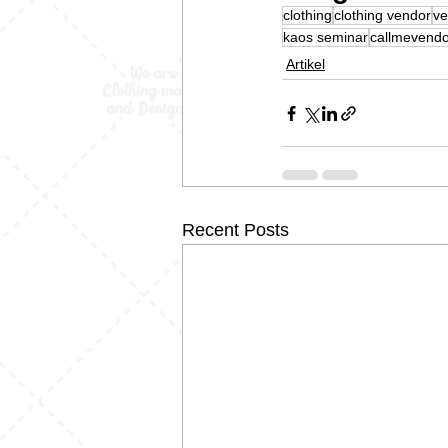
clothing
clothing vendor
ve
kaos seminar
callmevendo
Artikel
Recent Posts