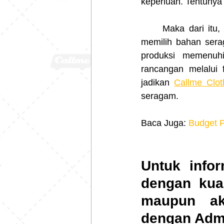
keperluan. Tentunya 
	Maka dari itu, Callme menyediakan segala jenis bahan lacoste untuk membantumu 
memilih bahan serag
produksi memenuh
rancangan melalui f
jadikan 
Callme Clot
seragam.
Baca Juga: 
Budget 
Untuk infor
dengan kual
maupun aks
dengan Admi