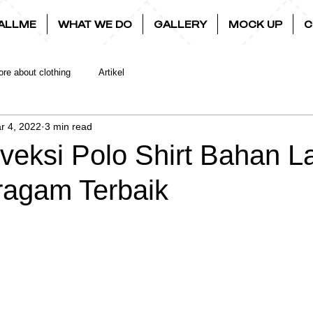
ALLME
WHAT WE DO
GALLERY
MOCK UP
C
re about clothing
Artikel
r 4, 2022
3 min read
veksi Polo Shirt Bahan L
ragam Terbaik