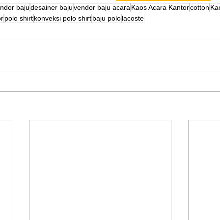
ndor baju
desainer baju
vendor baju acara
Kaos Acara Kantor
cotton
Ka
r
polo shirt
konveksi polo shirt
baju polo
lacoste