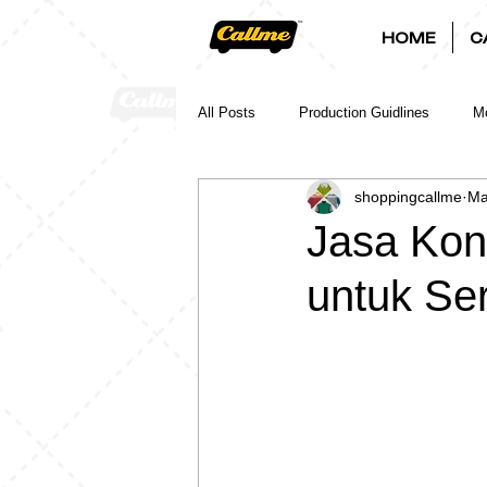
HOME
C
All Posts
Production Guidlines
Mo
shoppingcallme
Ma
Jasa Kon
untuk Se