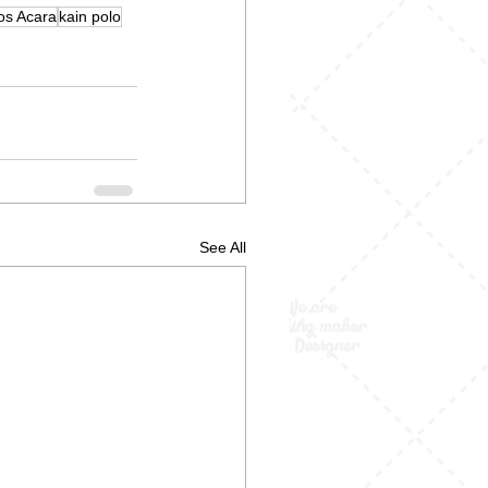
os Acara
kain polo
See All