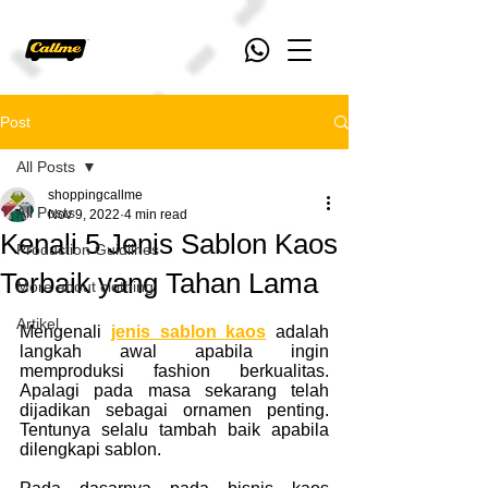
Post
All Posts
shoppingcallme
All Posts
Nov 9, 2022
4 min read
Kenali 5 Jenis Sablon Kaos
Production Guidlines
Terbaik yang Tahan Lama
More about clothing
Artikel
Mengenali 
jenis sablon kaos
adalah 
langkah awal apabila ingin 
memproduksi fashion berkualitas. 
Apalagi pada masa sekarang telah 
dijadikan sebagai ornamen penting. 
Tentunya selalu tambah baik apabila 
dilengkapi sablon.