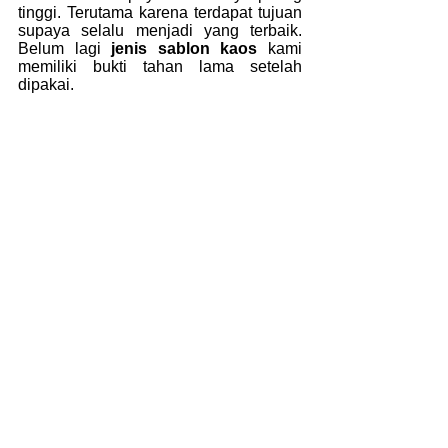
tinggi. Terutama karena terdapat tujuan 
supaya selalu menjadi yang terbaik. 
Belum lagi 
jenis sablon kaos 
kami 
memiliki bukti tahan lama setelah 
dipakai.
Baca juga : 
Jasa Sablon DTG Terdekat 
di Daerah Jakarta dan Sekitarnya
callme clothing vendor
clothing
clothing vendor
jasa bikin baju
desainer baju
sablon baju
sablon kaos
sablon kualitas tinggi
sablon dtg
sablon
Artikel