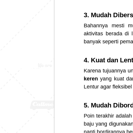
3. Mudah Diber
Bahannya mesti mu
aktivitas berada di
banyak seperti pema
4. Kuat dan Len
Karena tujuannya un
keren 
yang kuat dan
Lentur agar fleksibe
5. Mudah Dibord
Poin terakhir adala
baju yang digunakan 
nanti bordirannya b