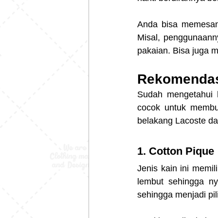
Anda bisa memesan 
Misal, penggunaanny
pakaian. Bisa juga 
Rekomendasi
Sudah mengetahui kr
cocok untuk membu
belakang Lacoste dal
1. Cotton Pique
Jenis kain ini memil
lembut sehingga n
sehingga menjadi pi