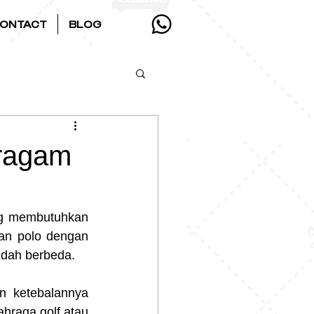
ONTACT
BLOG
eragam
ng membutuhkan 
n polo dengan 
sudah berbeda.
n ketebalannya 
hraga golf atau 