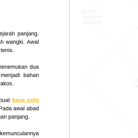
jarah panjang. 
ah wangki. Awal 
tenis.
 menemukan dua 
menjadi bahan 
lakos.
buat 
kaos polo
Pada awal abad 
gan panjang.
kemunculannya 