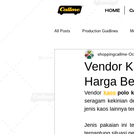
HOME
C
All Posts
Production Guidlines
Mo
shoppingcallme
Oc
Vendor K
Harga Be
Vendor 
kaos
 polo 
seragam kekinian d
jenis kaos lainnya t
Jenis pakaian ini t
tergantung situasi p