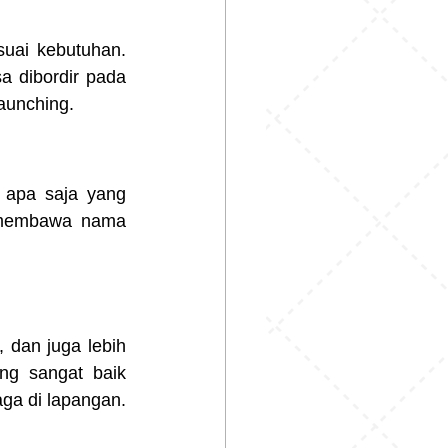
uai kebutuhan. 
 dibordir pada 
aunching.
 apa saja yang 
 membawa nama 
 dan juga lebih 
g sangat baik 
aga di lapangan.