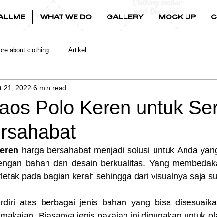
ALLME
WHAT WE DO
GALLERY
MOCK UP
C
re about clothing
Artikel
t 21, 2022
6 min read
aos Polo Keren untuk S
rsahabat
keren 
harga bersahabat menjadi solusi untuk Anda ya
engan bahan dan desain berkualitas. Yang membedaka
erletak pada bagian kerah sehingga dari visualnya saja 
erdiri atas berbagai jenis bahan yang bisa disesuaika
emakaian. Biasanya jenis pakaian ini digunakan untuk ola