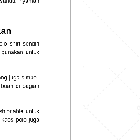
antai, nyaman 
kan
o shirt sendiri 
igunakan untuk 
g juga simpel. 
buah di bagian 
shionable untuk 
kaos polo juga 