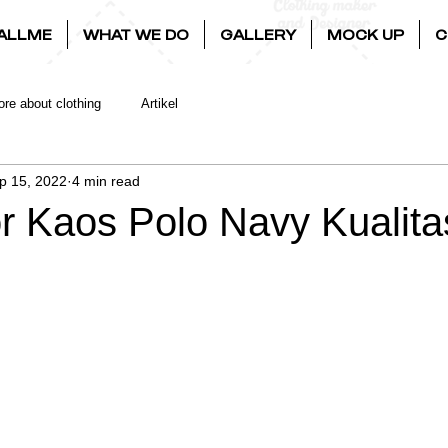
ALLME
WHAT WE DO
GALLERY
MOCK UP
C
re about clothing
Artikel
p 15, 2022
4 min read
or Kaos Polo Navy Kualita