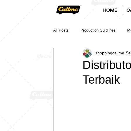
HOME
C
All Posts
Production Guidlines
Mo
shoppingcallme
Se
Distribut
Terbaik