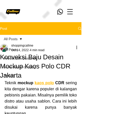
Post
All Posts
shoppingcallme
All Posts
Oct 14, 2022
4 min read
Konveksi Baju Desain
Production Guidlines
Mockup Kaos Polo CDR
More about clothing
Jakarta
Artikel
Teknik 
mockup 
kaos polo
 CDR
 sering 
kita dengar karena populer di kalangan 
pebisnis pakaian. Misalnya pemilik toko 
distro atau usaha sablon. Cara ini lebih 
disukai karena punya banyak 
keuntungan.