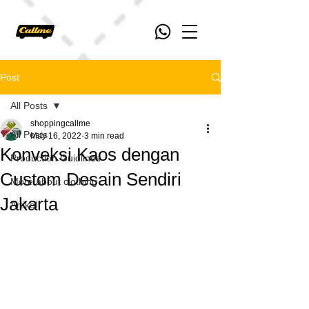
Post
All Posts
shoppingcallme
All Posts
May 16, 2022
3 min read
Konveksi Kaos dengan
Production Guidlines
Custom Desain Sendiri
More about clothing
Jakarta
Artikel