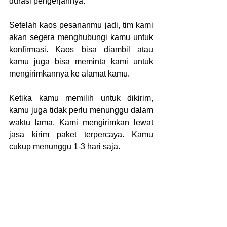
durasi pengerjannya.
Setelah kaos pesananmu jadi, tim kami 
akan segera menghubungi kamu untuk 
konfirmasi. Kaos bisa diambil atau 
kamu juga bisa meminta kami untuk 
mengirimkannya ke alamat kamu.
Ketika kamu memilih untuk dikirim, 
kamu juga tidak perlu menunggu dalam 
waktu lama. Kami mengirimkan lewat 
jasa kirim paket terpercaya. Kamu 
cukup menunggu 1-3 hari saja.
Lalu, bagaimana masalah harga? Kamu 
tidak perlu khawatir, karena di  
konveksi kaos dengan custom 
desain sendiri Jakarta. 
Biayanya 
tergantung oleh seberapa besar desain 