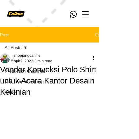
Post
All Posts
shoppingcallme
All Posts
Apr 9, 2022
3 min read
Vendor Konveksi Polo Shirt
Production Guidlines
untuk Acara Kantor Desain
More about clothing
Kekinian
Artikel