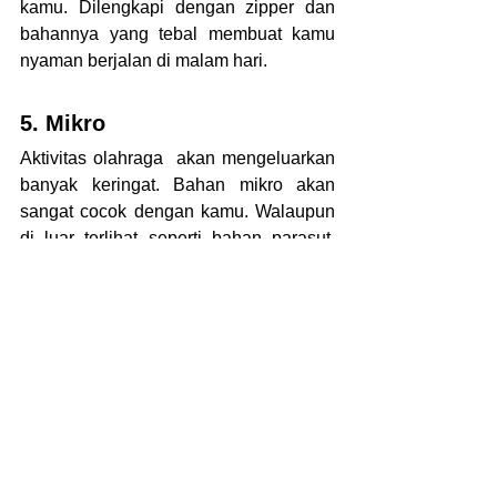
kamu. Dilengkapi dengan zipper dan 
bahannya yang tebal membuat kamu 
nyaman berjalan di malam hari.
5. Mikro
Aktivitas olahraga  akan mengeluarkan 
banyak keringat. Bahan mikro akan 
sangat cocok dengan kamu. Walaupun 
di luar terlihat seperti bahan parasut, 
namun di dalam terdapat kain mikro 
yang akan menyerap keringat.
6. Taslan
Secara penuh, taslan menggunakan 
polyester untuk pembuatannya. 
Karakter jaket jenis ini adalah tebal, 
licin, ringan, dan nyaman. kamu akan 
sangat menyukai bahan ketika kamu 