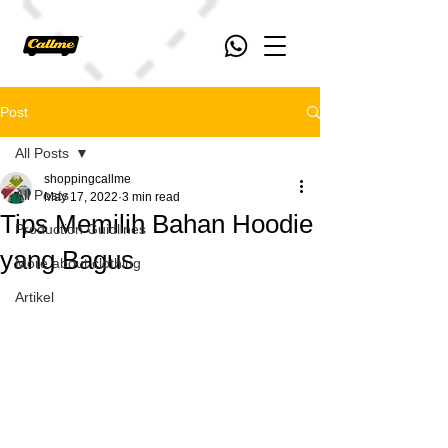
Post
All Posts
shoppingcallme
All Posts
May 17, 2022
3 min read
Tips Memilih Bahan Hoodie
Production Guidlines
yang Bagus
More about clothing
Artikel