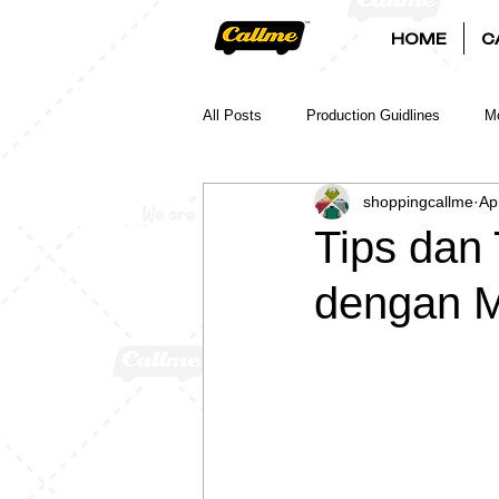
HOME
C
All Posts
Production Guidlines
Mo
shoppingcallme
Ap
Tips dan 
dengan M