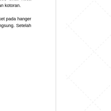
an kotoran.
ket pada hanger 
gsung. Setelah 