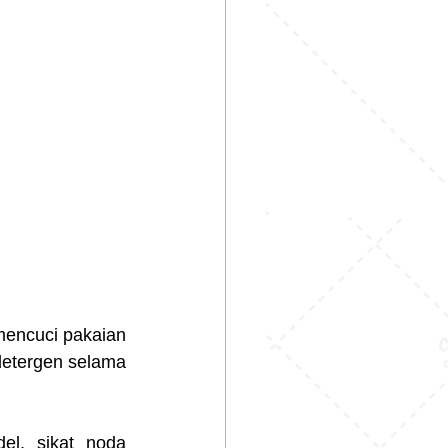
mencuci pakaian 
etergen selama 
l, sikat noda 