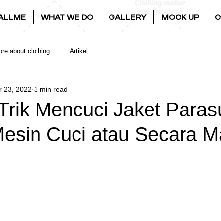
ALLME
WHAT WE DO
GALLERY
MOCK UP
C
re about clothing
Artikel
r 23, 2022
3 min read
Trik Mencuci Jaket Paras
esin Cuci atau Secara M