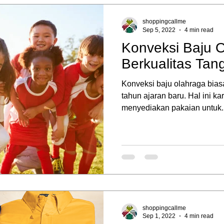
shoppingcallme
Sep 5, 2022
4 min read
Konveksi Baju 
Berkualitas Tan
Konveksi baju olahraga bia
tahun ajaran baru. Hal ini k
menyediakan pakaian untuk..
shoppingcallme
Sep 1, 2022
4 min read