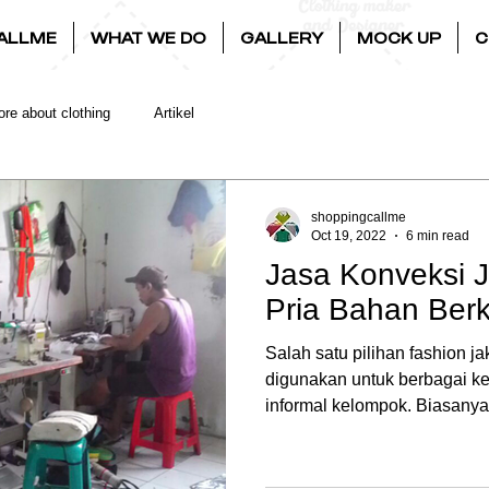
ALLME
WHAT WE DO
GALLERY
MOCK UP
C
re about clothing
Artikel
shoppingcallme
Oct 19, 2022
6 min read
Jasa Konveksi 
Pria Bahan Berk
Salah satu pilihan fashion ja
digunakan untuk berbagai ke
informal kelompok. Biasanya.