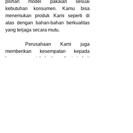
pilihan model pakaian sesuai 
kebutuhan konsumen. Kamu bisa 
menemukan produk Kami seperti di 
atas dengan bahan-bahan berkualitas 
yang terjaga secara mutu.
	Perusahaan Kami juga 
memberikan kesempatan kepada 
konsumen untuk berkonsultasi, terkait 
dengan produk yang dipesan. Jika 
tertarik untuk melakukan pemesanan, 
Kamu bisa menghubungi Admin Callme 
di nomor 
081386867461
 dan email 
shopping_callme@yahoo.com
.
	Acara-acara penting yang 
diselenggarakan oleh perusahaan tidak 
lengkap tanpa menggunakan baju 
khusus dengan desain serupa. Oleh 