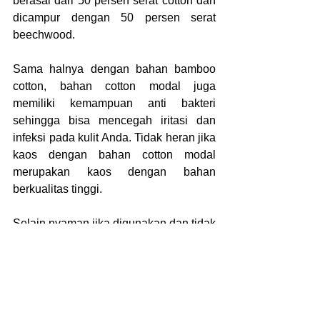
berasal dari 50 persen serat cotton dan 
dicampur dengan 50 persen serat 
beechwood.
Sama halnya dengan bahan bamboo 
cotton, bahan cotton modal juga 
memiliki kemampuan anti bakteri 
sehingga bisa mencegah iritasi dan 
infeksi pada kulit Anda. Tidak heran jika 
kaos dengan bahan cotton modal 
merupakan kaos dengan bahan 
berkualitas tinggi.
Selain nyaman jika digunakan dan tidak 
membuat gerah, kaos dengan bahan 
cotton modal juga dilengkapi dengan 
harga terjangkau untuk pembuatan 
skala besar seperti kaos pekerja pabrik 
dan lain sebagainya.