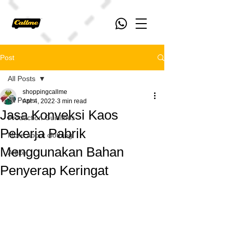
Post
All Posts
shoppingcallme
All Posts
Apr 4, 2022
3 min read
Jasa Konveksi Kaos
Production Guidlines
Pekerja Pabrik
More about clothing
Menggunakan Bahan
Artikel
Penyerap Keringat