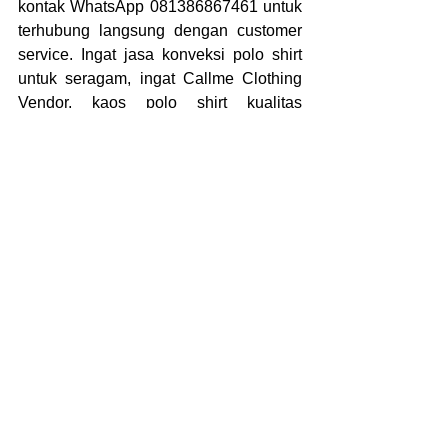
kontak WhatsApp 081386867461 untuk 
terhubung langsung dengan customer 
service. Ingat jasa konveksi polo shirt 
untuk seragam, ingat Callme Clothing 
Vendor, kaos polo shirt kualitas 
premium dengan harga terbaik dapat 
Anda dapatkan disini.
Baca Juga: 
Vendor Bikin Baju Acara 
Kantor
Untuk informasi lebih 
lanjut mengenai 
Sablon 
Baju
 dengan kualitas 
tinggi, pembuatan baju, 
kaos, jaket maupun 