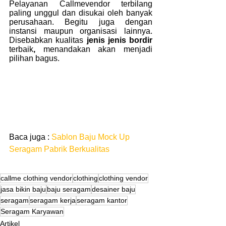
Pelayanan Callmevendor terbilang 
paling unggul dan disukai oleh banyak 
perusahaan. Begitu juga dengan 
instansi maupun organisasi lainnya. 
Disebabkan kualitas 
jenis jenis bordir 
terbaik
, 
menandakan akan menjadi 
pilihan bagus.
Baca juga : 
Sablon Baju Mock Up 
Seragam Pabrik Berkualitas
callme clothing vendor
clothing
clothing vendor
jasa bikin baju
baju seragam
desainer baju
seragam
seragam kerja
seragam kantor
Seragam Karyawan
Artikel