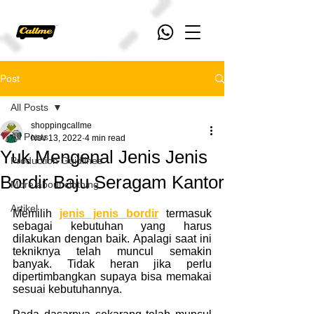
Post
All Posts
shoppingcallme
All Posts
Nov 13, 2022
4 min read
Yuk Mengenal Jenis Jenis
Production Guidlines
Bordir Baju Seragam Kantor
More about clothing
Artikel
Memilih
jenis jenis bordir
 termasuk 
sebagai kebutuhan yang harus 
dilakukan dengan baik. Apalagi saat ini 
tekniknya telah muncul semakin 
banyak. Tidak heran jika perlu 
dipertimbangkan supaya bisa memakai 
sesuai kebutuhannya.