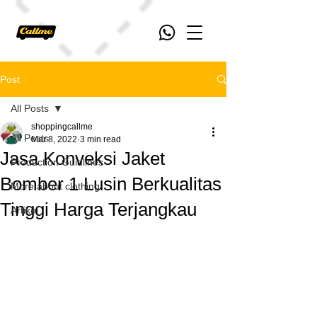
Post
All Posts
shoppingcallme
All Posts
Mar 8, 2022
3 min read
Jasa Konveksi Jaket
Production Guidlines
Bomber 1 Lusin Berkualitas
More about clothing
Tinggi Harga Terjangkau
Artikel