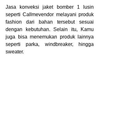
Jasa konveksi jaket bomber 1 lusin 
seperti Callmevendor melayani produk 
fashion dari bahan tersebut sesuai 
dengan kebutuhan. Selain itu, Kamu 
juga bisa menemukan produk lainnya 
seperti parka, windbreaker, hingga 
sweater.
	Selain layanan konsultasi, 
Callme
juga menyediakan rincian perhitungan 
biaya agar konsumen bisa 
menyesuaikan dananya. Dengan 
begitu, proses produksi nantinya akan 
lebih mudah dilakukan karena seluruh 
biaya telah dijelaskan di depan.
	Memilih layanan terbaik ketika 
memesan produk-produk fashion 