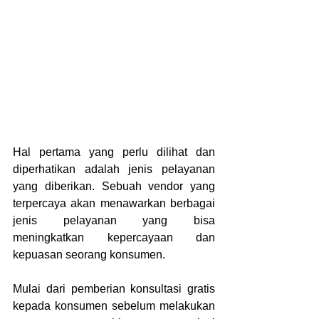
Hal pertama yang perlu dilihat dan 
diperhatikan adalah jenis pelayanan 
yang diberikan. Sebuah vendor yang 
terpercaya akan menawarkan berbagai 
jenis pelayanan yang bisa 
meningkatkan kepercayaan dan 
kepuasan seorang konsumen. 
Mulai dari pemberian konsultasi gratis 
kepada konsumen sebelum melakukan 