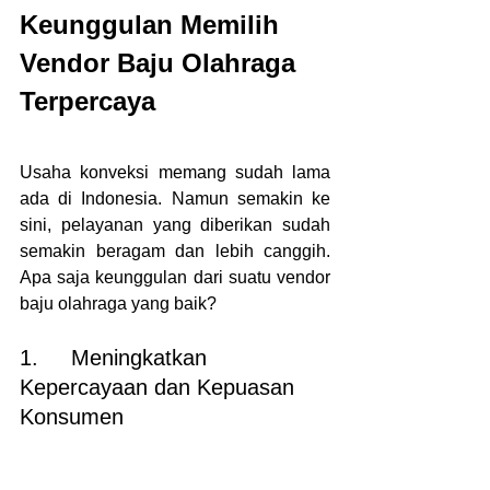
Keunggulan Memilih 
Vendor Baju Olahraga 
Terpercaya
Usaha konveksi memang sudah lama 
ada di Indonesia. Namun semakin ke 
sini, pelayanan yang diberikan sudah 
semakin beragam dan lebih canggih. 
Apa saja keunggulan dari suatu vendor 
baju olahraga yang baik? 
1.     Meningkatkan 
Kepercayaan dan Kepuasan 
Konsumen