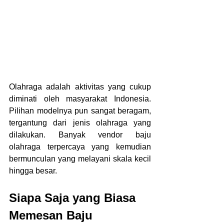
Olahraga adalah aktivitas yang cukup 
diminati oleh masyarakat Indonesia. 
Pilihan modelnya pun sangat beragam, 
tergantung dari jenis olahraga yang 
dilakukan. Banyak vendor baju 
olahraga terpercaya yang kemudian 
bermunculan yang melayani skala kecil 
hingga besar. 
Siapa Saja yang Biasa 
Memesan Baju 