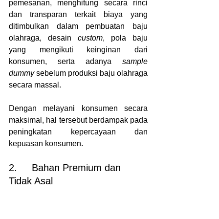
pemesanan, menghitung secara rinci 
dan transparan terkait biaya yang 
ditimbulkan dalam pembuatan baju 
olahraga, desain 
custom
, pola baju 
yang mengikuti keinginan dari 
konsumen, serta adanya 
sample 
dummy 
sebelum produksi baju olahraga 
secara massal. 
Dengan melayani konsumen secara 
maksimal, hal tersebut berdampak pada 
peningkatan kepercayaan dan 
kepuasan konsumen.
2.     Bahan Premium dan 
Tidak Asal