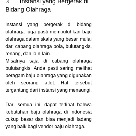
3.     Instansi yang Bergerak di 
Bidang Olahraga
Instansi yang bergerak di bidang 
olahraga juga pasti membutuhkan baju 
olahraga dalam skala yang besar, mulai 
dari cabang olahraga bola, bulutangkis, 
renang, dan lain-lain.
Misalnya saja di cabang olahraga 
bulutangkis, Anda pasti sering melihat 
beragam baju olahraga yang digunakan 
oleh seorang atlet. Hal tersebut 
tergantung dari instansi yang menaungi. 
Dari semua ini, dapat terlihat bahwa 
kebutuhan baju olahraga di Indonesia 
cukup besar dan bisa menjadi ladang 
yang baik bagi vendor baju olahraga. 