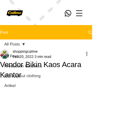
Post
All Posts
shoppingcallme
All Posts
Feb 20, 2022
3 min read
Vendor Bikin Kaos Acara
Production Guidlines
Kantor
More about clothing
Artikel