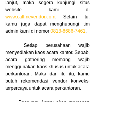
lanjut, maka segera kunjungi situs 
website kami di 
www.callmevendor.com
. Selain itu, 
kamu juga dapat menghubungi tim 
admin kami di nomor 
0813-8686-7461
.
	Setiap perusahaan wajib 
menyediakan kaos acara kantor. Sebab, 
acara gathering memang wajib 
menggunakan kaos khusus untuk acara 
perkantoran. Maka dari itu itu, kamu 
butuh rekomendasi vendor konveksi 
terpercaya untuk acara perkantoran.
	Pasalnya, kamu akan memesan 
baju kaos dalam jumlah besar. 
Sehingga, butuh vendor konveksi yang 
melayani pemesanan dengan harga 
murah dan cepat. Oleh sebab itu, 