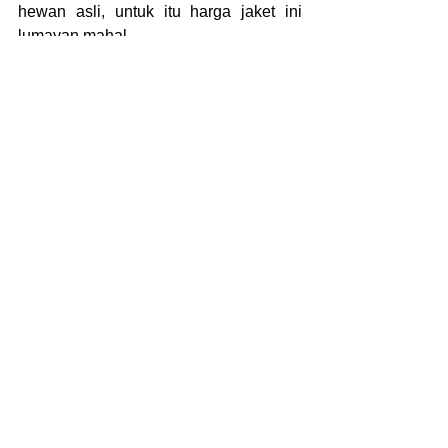
hewan asli, untuk itu harga jaket ini 
lumayan mahal. 
Tetapi, saat ini kamu bisa mendapatkan 
harga lebih terjangkau karena sudah 
ada kulit sintesis yang dijadikan 
sebagai bahan baku pembuatannya.
Jika kamu cari tempat 
desain jaket, kamu bisa 
hubungi kami 
Callmevendor di nomor  
081386867461
 atau 
mengunjungi website di 
www.callmevendor.com
. 