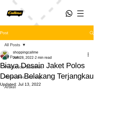
Post
All Posts
shoppingcallme
All Posts
Jun 28, 2022
2 min read
Biaya Desain Jaket Polos
Production Guidlines
Depan Belakang Terjangkau
More about clothing
Updated:
Jul 13, 2022
Artikel