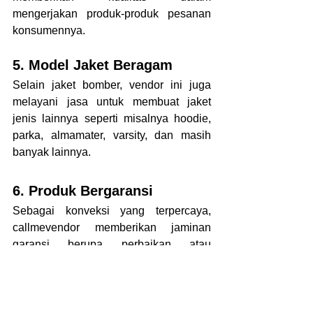
mengerjakan produk-produk pesanan 
konsumennya.
5. Model Jaket Beragam
Selain jaket bomber, vendor ini juga 
melayani jasa untuk membuat jaket 
jenis lainnya seperti misalnya hoodie, 
parka, almamater, varsity, dan masih 
banyak lainnya. 
6. Produk Bergaransi
Sebagai konveksi yang terpercaya, 
callmevendor memberikan jaminan 
garansi berupa perbaikan atau 
penggantian salah satu bagian produk 
jika ternyata terdapat cacat produksi 
dan tidak sesuai dengan pesanan 
konsumen.