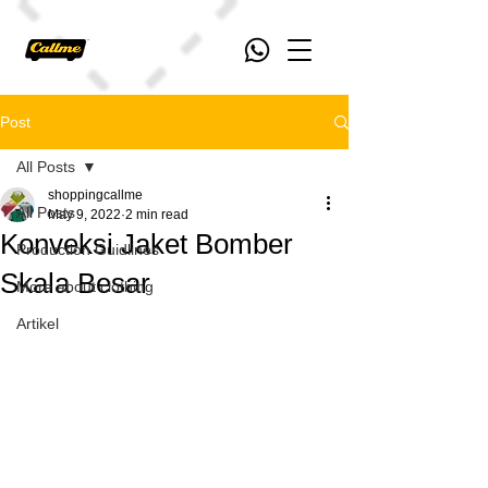
Post
All Posts
shoppingcallme
All Posts
May 9, 2022
2 min read
Konveksi Jaket Bomber
Production Guidlines
Skala Besar
More about clothing
Artikel